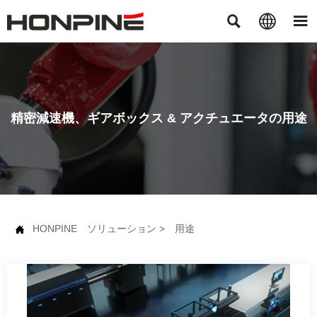



精密減速機、ギアボックス & アクチュエータの用途
HONPINE
ソリューション
>
用途
