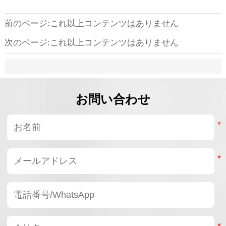
システム信頼性を重視
し、見落とされがちな
することを示していま
重要仕様の一つが起動
前のページ:これ以上コンテンツはありません
す.ロボットOEMおよ
トルクです。
び自動化設備メーカー
次のページ:これ以上コンテンツはありません
にとって, ロボット関
節モジュールは大規模
な産業導入を可能にす
る最も重要な技術の一
つになりつつあります.
お問い合わせ