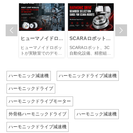
ス、人工知能、センシ
ントロールを提供しま
により
ング技術、メカトロニ
す。ヒューマノイドロ
定した
クス、およびコンピュ
ボットの動作の「心
可能な
ータ制御システムを統
臓」と見なされ、各関
れ、高
合し、医療の精度、効
節に搭載されてその動
おける


率、安全性、および患
きを制御し、ロボット
厳しい
者全体の体験を向上さ
全体の性能を直接左右
す。
ト用ミ
ヒューマノイドロボ
SCARAロボット向
中国、
せます。この記事で
します。したがって、
ニックド
ットが変電所と製造
けハーモニックドラ
機の輸
は、HONPINEハーモ
信頼性の高いハーモニ
ット向け
ヒューマノイドロボッ
SCARAロボット、3C
中国の5
定する際
現場へ進出: ロボッ
イブ減速機における
ニックサーボアクチュ
ック関節モーターを選
機モータ
トが実験室でのデモン
自動化設備、精密組立
制によ
なことと
ト関節モジュールの
起動トルク: 定義、
エータが医療ロボティ
定することは、ヒュー
見を活用
ストレーションから実
システムにおいて、ハ
機械の
クスに非常に適してい
マノイドロボットの開
ット用ミ
信頼性が産業導入の
際の産業環境へ移行す
主要要因、選定ガイ
ーモニックドライブ減
得、通
る理由を説明します。
発にとって極めて重要
ックドラ
るにつれて, 業界の焦
速機は、高精度、ほぼ
ーバル
基盤になりつつある
ド
ハーモニック減速機
ハーモニックドライブ減速機
です。
切に選定
点は運動能力から長期
ゼロのバックラッシ
が出て
理由
度、信頼
的な運用信頼性へと移
ュ、高い減速比、コン
スクと
トな組み
りつつあります. 変電
パクト設計により、好
ス対策
ハーモニックドライブ
させま
所および家電製造で使
まれる伝動ソリューシ
しょう
用されるヒューマノイ
ョンとなっています。
ハーモニックドライブモーター
ドロボットの業界標準
減速機を選定する際、
における最近の進展は,
エンジニアは通常、定
外骨格ハーモニックドライブ
ハーモニック減速機
今後の評価が単独のデ
格トルク、減速比、バ
モンストレーションで
ックラッシュ、ねじり
はなく, 連続稼働, 再現
剛性などのパラメータ
ハーモニックドライブ減速機
性のある性能, および
に注目します。しか