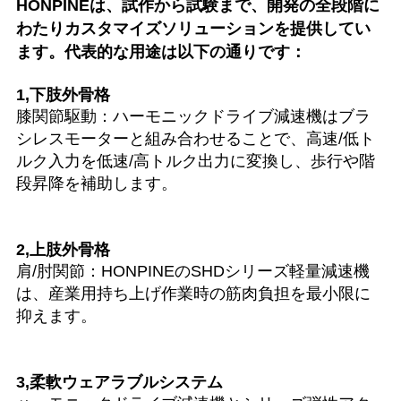
HONPINEは、試作から試験まで、開発の全段階に
わたりカスタマイズソリューションを提供してい
ます。代表的な用途は以下の通りです：
1,下肢外骨格
膝関節駆動：ハーモニックドライブ減速機はブラ
シレスモーターと組み合わせることで、高速/低ト
ルク入力を低速/高トルク出力に変換し、歩行や階
段昇降を補助します。
2,上肢外骨格
肩/肘関節：HONPINEのSHDシリーズ軽量減速機
は、産業用持ち上げ作業時の筋肉負担を最小限に
抑えます。
3,柔軟ウェアラブルシステム