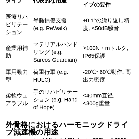
タイプ
代表的な用途
イブの要件
医療リハ
脊髄損傷支援
±0.1°の繰り返し精
ビリテー
(e.g. ReWalk)
度, <50dB騒音
ション
マテリアルハンド
産業用補
>100N・mトルク,
リング (e.g.
助
IP65保護
Sarcos Guardian)
軍用動力
荷重行軍 (e.g.
-20℃~60℃動作, 高
型
HULC)
出力密度
手のリハビリテー
柔軟ウェ
<40mm直径,
ション (e.g. Hand
アラブル
<300g重量
of Hope)
外骨格におけるハーモニックドライ
ブ減速機の用途