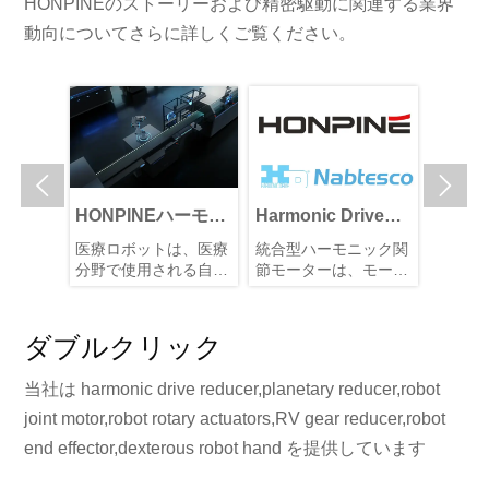
HONPINEのストーリーおよび精密駆動に関連する業界
動向についてさらに詳しくご覧ください。


ヒューマ
HONPINEハーモニ
Harmonic Drive
HON
ットの価
ックサーボアクチュ
Systems VS
ックド
、避ける
医療ロボットは、医療
統合型ハーモニック関
HONP
ことはそ
エータが医療ロボテ
Nabtesco VS
モータ
1つの
分野で使用される自動
節モーターは、モータ
クドラ
いのでし
ィクスを変革してい
HONPINE ハーモニ
に超高
す：高い
化ロボットシステムで
ー、減速機、エンコー
ターは
て、な
る理由
あり、診断、手術、リ
ックドライブモータ
ダ、センサー、その他
度を実
ニック
ヒューマ
ハビリテーション、患
の主要部品を1つのモ
度光学
ック関節
ー
ダブルクリック
トに不可
者ケア、および補助治
ジュール / アクチュエ
ー、お
は依然と
れにより
療の実施において、医
ータに統合した、高度
モータ
可能なの
当社は harmonic drive reducer,planetary reducer,robot
ジュール
師、看護師、その他の
に集積化された高性能
ジュー
価値に占
医療機器を支援、強
なロボット関節用ソリ
ークを
joint motor,robot rotary actuators,RV gear reducer,robot
貫して高
化、または代替するた
ューションです。ロボ
能と高
end effector,dexterous robot hand を提供しています
めに用いられます。こ
ットに強力な駆動能力
います
れらは、ロボティク
と精密なモーションコ
計によ