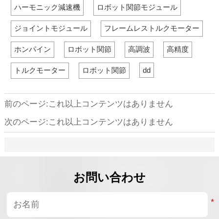
ハーモニック減速機
ロボット関節モジュール
です。
リジェントロボットシ
もに, 製造難易度が極
です。その性能
ステム向けに特別に設
めて高いため業界のサ
ボットの繰り返
計された、軽量・高ト
プライヤーが少ないこ
度位置決め、負
ジョイントモジュール
フレームレストルクモーター
ルクのアクチュエータ
とを指摘しています。
क्षमता、および
モジュールです。
また, Sumitomo,
に直接影響しま
ホンパイン
ロボット関節
高調波
高精度
Spinea, HONPINEのよ
うな競合他社が, コス
トルクモーター
ロボット関節
dd
トと納期の面で優位性
を提供していることに
も簡単に触れていま
す。
前のページ:これ以上コンテンツはありません
次のページ:これ以上コンテンツはありません
お問い合わせ