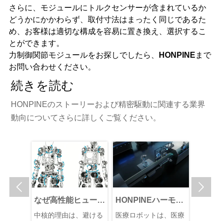
さらに、モジュールにトルクセンサーが含まれているか
どうかにかかわらず、取付寸法はまったく同じであるた
め、お客様は適切な構成を容易に置き換え、選択するこ
とができます。
力制御関節モジュールをお探しでしたら、
HONPINE
まで
お問い合わせください。
続きを読む
HONPINEのストーリーおよび精密駆動に関連する業界
動向についてさらに詳しくご覧ください。


なぜ高性能ヒューマ
HONPINEハーモニ
Harmonic Dri
ノイドロボットの価
ックサーボアクチュ
Systems VS
中核的理由は、避ける
医療ロボットは、医療
統合型ハーモニ