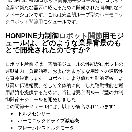
HONPINE
HAGロボット関節用モジュール
は、ロボット
産業の新たな需要に応えるために開発された画期的なイ
ノベーションです。これは完全閉ループ型の
ハーモニッ
クロボット関節
用モジュールです。
HONPINE力制御
ロボット関節
用モジ
ュールは、どのような業界背景のも
とで開発されたのですか?
ロボット産業では、関節モジュールの性能がロボットの
運動能力、負荷効率、およびさまざまな用途への適応性
を直接決定します。ロボットにより優れた動的応答、よ
り高い伝達精度、そして全体的に向上した運動性能と運
用品質を提供するために、当社は完全閉ループ型の力制
御関節モジュールを開発しました。
この関節モジュールには、以下が統合されています:
トルクセンサー
ハーモニックドライブ減速機
フレームレストルクモータ