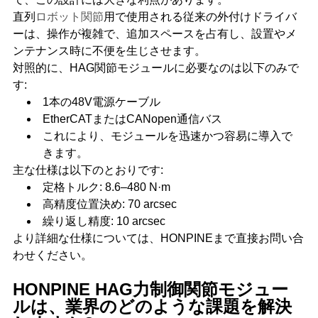
直列
ロボット関節
用で使用される従来の外付けドライバ
ーは、操作が複雑で、追加スペースを占有し、設置やメ
ンテナンス時に不便を生じさせます。
対照的に、HAG関節モジュールに必要なのは以下のみで
す:
1本の48V電源ケーブル
EtherCATまたはCANopen通信バス
これにより、モジュールを迅速かつ容易に導入で
きます。
主な仕様は以下のとおりです:
定格トルク: 8.6–480 N·m
高精度位置決め: 70 arcsec
繰り返し精度: 10 arcsec
より詳細な仕様については、HONPINEまで直接お問い合
わせください。
HONPINE HAG力制御関節モジュー
ルは、業界のどのような課題を解決