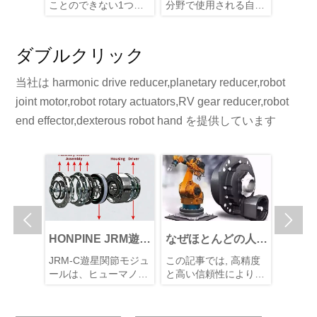
格を下げることはそ
エータが医療ロボテ
Nabtesco VS
ことのできない1つの
分野で使用される自動
節モーターは、
れほど難しいのでし
ィクスを変革してい
HONPINE 
要件にあります：高い
化ロボットシステムで
ー、減速機、エ
ょうか?そして、な
自由度。
る理由
あり、診断、手術、リ
ックドライブ
ダ、センサー、
高い DOF はヒューマ
ハビリテーション、患
の主要部品を1
ぜハーモニック関節
ー
ダブルクリック
ノイドロボットに不可
者ケア、および補助治
ジュール / アク
モジュールは依然と
欠であり、これにより
療の実施において、医
ータに統合した
して代替不可能なの
当社は harmonic drive reducer,planetary reducer,robot
高調波関節モジュール
師、看護師、その他の
に集積化された
でしょうか?
がシステム総価値に占
医療機器を支援、強
なロボット関節
joint motor,robot rotary actuators,RV gear reducer,robot
める割合が一貫して高
化、または代替するた
ューションです
end effector,dexterous robot hand を提供しています
くなります。
めに用いられます。こ
ットに強力な駆
れらは、ロボティク
と精密なモーシ
ス、人工知能、センシ
ントロールを提
ング技術、メカトロニ
す。ヒューマノ
クス、およびコンピュ
ボットの動作の
ータ制御システムを統
臓」と見なされ
合し、医療の精度、効
節に搭載されて


率、安全性、および患
きを制御し、ロ
者全体の体験を向上さ
全体の性能を直
HONPINE JRM遊星
なぜほとんどの人は
なぜ交差ロー
せます。この記事で
します。したが
関節モジュールはど
RV減速機ギアボッ
アリング式ハ
は、HONPINEハーモ
信頼性の高いハ
JRM-C遊星関節モジュ
この記事では, 高精度
ロボット用ハー
のようにロボットの
クスのサプライヤー
ック減速機は
ニックサーボアクチュ
ック関節モータ
ールは、ヒューマノイ
と高い信頼性により
ク減速機におい
運動性能を向上させ
としてNabtescoを
ト関節に最適
エータが医療ロボティ
定することは、
ドロボット、車輪型ロ
NabtescoがRV減速機
差ローラーベア
クスに非常に適してい
マノイドロボッ
るのか？
ボット、四足歩行ロボ
選ぶのでしょうか?
分野で優位に立ってい
か?
は運動精度と構
る理由を説明します。
発にとって極め
ット、その他のインテ
る理由を説明するとと
を確保する重要