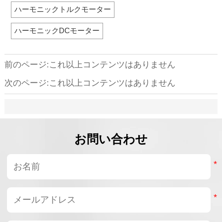
術サポー
原因を指摘しました。
で本質的な制約もあ
デバイ
ハーモニックトルクモーター
かを説明
り、特定の高負荷用途
Read
には適していません。
たが、顧
このガイドでは、ハー
402実
ハーモニックDCモーター
モニックアクチュエー
を駆動
タの長所と短所を包括
た。
的に解説し、エンジニ
PDO経
前のページ:これ以上コンテンツはありません
アが各アプリケーショ
コマンド
ンの要件に応じて適切
書き込ん
次のページ:これ以上コンテンツはありません
な伝達ソリューション
Displa
を選定できるよう支援
に0の
します。
お問い合わせ