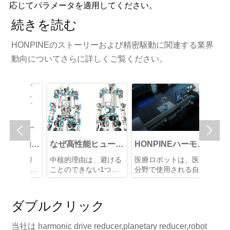
応じてパラメータを適用してください。
続きを読む
HONPINEのストーリーおよび精密駆動に関連する業界
動向についてさらに詳しくご覧ください。


サー内蔵
なぜ高性能ヒューマ
HONPINEハーモニ
Harmo
型ハーモ
ノイドロボットの価
ックサーボアクチュ
Syste
HLシリ
中核的理由は、避ける
医療ロボットは、医療
統合型
イブ関節
格を下げることはそ
エータが医療ロボテ
Nabte
ニックド
ことのできない1つの
分野で使用される自動
節モー
れほど難しいのでし
ィクスを変革してい
HONP
ジュール
要件にあります：高い
化ロボットシステムで
ー、減
、統合レ
ょうか?そして、な
自由度。
る理由
あり、診断、手術、リ
ックド
ダ、セ
利便性な
高い DOF はヒューマ
ハビリテーション、患
の主要
ぜハーモニック関節
ー
ダブルクリック
破壊的な
ノイドロボットに不可
者ケア、および補助治
ジュール
モジュールは依然と
た画期的
欠であり、これにより
療の実施において、医
ータに
して代替不可能なの
当社は harmonic drive reducer,planetary reducer,robot
この記事
高調波関節モジュール
師、看護師、その他の
に集積