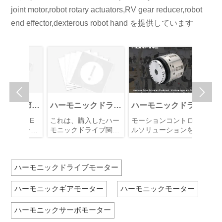
でしょうか?
新的な改
がシステム総価値に占
医療機器を支援、強
なロボ
joint motor,robot rotary actuators,RV gear reducer,robot
紹介しま
める割合が一貫して高
化、または代替するた
ューシ
end effector,dexterous robot hand を提供しています
くなります。
めに用いられます。こ
ットに
れらは、ロボティク
と精密
ス、人工知能、センシ
ントロ
ング技術、メカトロニ
す。ヒ
クス、およびコンピュ
ボット
ータ制御システムを統
臓」と
合し、医療の精度、効
節に搭


率、安全性、および患
きを制
者全体の体験を向上さ
全体の
ク関節モ
ハーモニックドライ
ハーモニックドライ
Twin
せます。この記事で
します
イバーの
ブ関節モジュール
ブアクチュエータの
ーモニ
は、HONPINEハーモ
信頼性
PINE
これは、購入したハー
モーションコントロー
ある顧客
ケンス問
エンコーダー バッ
解説: ロボティクス
DCト
ニックサーボアクチュ
ック関
クドライ
モニックドライブ関節
ルソリューションを選
からハ
テリーコネクター脱
および自動化エンジ
駆動の
エータが医療ロボティ
定する
ル, 型
モジュールを長期間使
定する際には、ハーモ
イブD
クスに非常に適してい
マノイ
52-
落のアフターサービ
用した後に、エンコー
ニアが知っておくべ
ニックロータリーアク
ビスソ
ー（型番
る理由を説明します。
発にと
2Eを購入
ダーのバッテリーイン
チュエータの強みと制
RE100-
ス対応
き10の長所と短所
ハーモニックドライブモーター
です。
に問題が
ターフェースが脱落す
約を理解することが不
B-2E
。
る問題に関する
可欠です。これらのア
Twin
 顧客が
HONPINEのお客様か
クチュエータは、その
を使用
ハーモニックギアモーター
ハーモニックモーター
初期化シ
らの苦情です。
卓越した精度とコンパ
駆動し
題に直面
HONPINEは直ちに解
クトな設計で広く認知
た。
ハーモニックサーボモーター
PINEが
決策を提供し、问题の
されていますが、一方