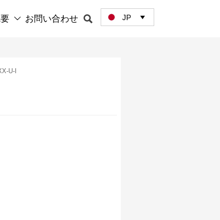
JP

概要
お問い合わせ


XX-U-I