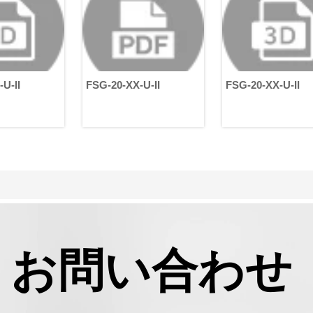
度、効率、安全性、および
制
患者全体の体験を向上させ
能
ます。この記事では、
が
HONPINEハーモニックサー
モ
ボアクチュエータが医療ロ
定
ボティクスに非常に適して
イ
いる理由を説明します。
て
FSG-20-XX-U-II
FSG-20-XX-U-II
お問い合わせ