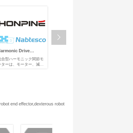

monic Drive
HONPINEハーモニック
HONPI
stems VS Nabtesco
ドライブサーボモータ
ドライブ減
合型ハーモニック関節モ
HONPINEハーモニックドラ
ヒューマノ
 HONPINE ハーモニ
ーがどのように超高性
速機, 遊
ターは、モーター、減速
イブサーボモーターは、高
は、研究室
クドライブモーター
能と超高精度を実現す
ーマノイ
、エンコーダ、センサ
精度ハーモニックドライ
る段階から
、その他の主要部品を1つ
ブ、高精度光学式エンコー
途へと進化
るか
発展を支
ジュール / アクチュエ
ダー、および高出力密度モ
量材料、身
タに統合した、高度に集
ーターを統合したモジュー
バッテリー
化された高性能なロボッ
ル式フレームワークを通じ
された生産
関節用ソリューションで
て、超高性能と高精度を実
中の工場、
。ロボットに強力な駆動
現しています。レーザー干
こっていま
obot end effector,dexterous robot
力と精密なモーション制
渉計による専門的な試験に
イドロボッ
を提供します。ヒューマ
より、位置指令の安定し
命"が進行
イドロボットの動作の
た、正確で、予測可能な実
ノイドロボ
心臓」と見なされ、各関
行が確保され、高度な産業
品で構成さ
に搭載されてその動きを
用途における精密な動作へ
アクチュエ