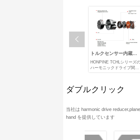

ジュ
最適なハーモニックギ
トルクセンサー内蔵
?最適
アロータリーアクチュ
OMG 超小型ハーモニッ
核伝達
ニーズに最も適したハーモ
HONPINE TCHLシリーズの
節ア
エータを選ぶための7つ
クドライブ関節モジュ
いて、
ニックギアロータリーアク
ハーモニックドライブ関節
のよ
のステップ
ール
ニック
チュエータをどのように選
モジュールは、軽量設計、
チュエ
定しますか？
統合レベル、接続の利便性
か?
自の強
この記事では、減速比の確
など複数の面で破壊的な向
ダブルクリック
用途要
認、トルク計算、ベアリン
上を実現した画期的な製品
タイプ
グ荷重計算、負荷慣性の確
です。この記事では、その
性能と
認、ドライバマッチングの
革新的な改良についてご紹
ンスを
観点から、選定および計算
介します。
当社は harmonic drive reducer,planetar
欠で
プロセスを紹介します。
hand を提供しています