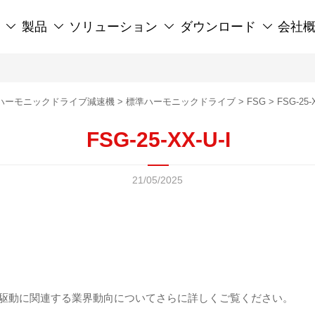
製品
ソリューション
ダウンロード
会社




ハーモニックドライブ減速機
>
標準ハーモニックドライブ
>
FSG
>
FSG-25-
FSG-25-XX-U-I
21/05/2025
精密駆動に関連する業界動向についてさらに詳しくご覧ください。