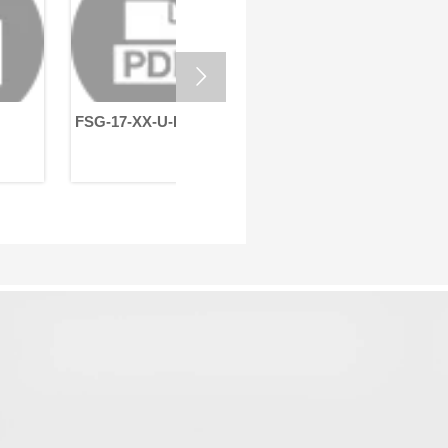
御し、ロボット全体の性
の厳しい要求を満たしま
要な可動部
を直接左右します。した
す。
ットの"関節
って、信頼性の高いハー
れています
ニック関節モーターを選
ドライブ減

することは、ヒューマノ
精度とコン
ドロボットの開発にとっ
により、回
極めて重要です。
用されてい
FSG-17-XX-U-II
FSG-17-XX-U-II
FSG-14-