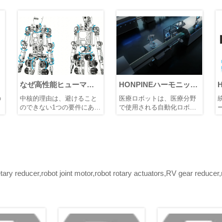
なぜ高性能ヒューマノ
HONPINEハーモニック
Har
イドロボットの価格を
サーボアクチュエータ
Sy
中核的理由は、避けること
医療ロボットは、医療分野
統
下げることはそれほど
が医療ロボティクスを
VS
のできない1つの要件にあり
で使用される自動化ロボッ
ー
難しいのでしょうか?そ
変革している理由
ッ
ます：高い自由度。
トシステムであり、診断、
機
高い DOF はヒューマノイ
手術、リハビリテーショ
ー
して、なぜハーモニッ
ドロボットに不可欠であ
ン、患者ケア、および補助
のモ
ク関節モジュールは依
り、これにより高調波関節
治療の実施において、医
ー
然として代替不可能な
モジュールがシステム総価
師、看護師、その他の医療
積
のでしょうか?
値に占める割合が一貫して
機器を支援、強化、または
ト
高くなります。
代替するために用いられま
す
y reducer,robot joint motor,robot rotary actuators,RV gear reducer,r
す。これらは、ロボティク
能
ス、人工知能、センシング
御
技術、メカトロニクス、お
ノ
よびコンピュータ制御シス
「
テムを統合し、医療の精
節