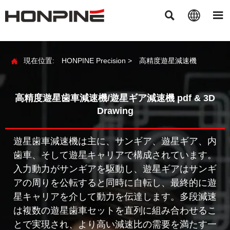



現在位置:
HONPINE Precision
>
高精度遊星減速機

高精度遊星歯車減速機/遊星ギア減速機 pdf & 3D
Drawing
遊星歯車減速機は主に、サンギア、遊星ギア、内
歯車、そして遊星キャリアで構成されています。
入力動力がサンギアを駆動し、遊星ギアはサンギ
アの周りを公転すると同時に自転し、最終的に遊
星キャリアを介して動力を伝達します。多段減速
は複数の遊星歯車セットを直列に組み合わせるこ
とで実現され、より高い減速比の需要を満たす一