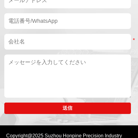
送信
Copyright@2025
Suzhou Honpine Precision Industry