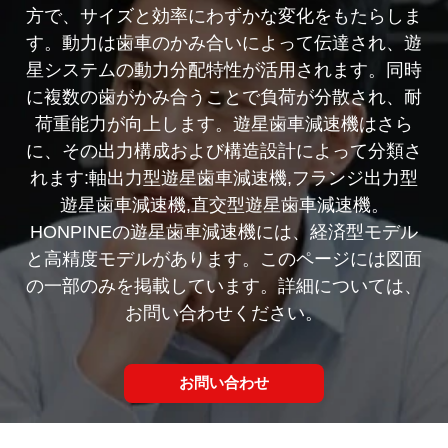
方で、サイズと効率にわずかな変化をもたらしま
す。動力は歯車のかみ合いによって伝達され、遊
星システムの動力分配特性が活用されます。同時
に複数の歯がかみ合うことで負荷が分散され、耐
荷重能力が向上します。遊星歯車減速機はさら
に、その出力構成および構造設計によって分類さ
れます:軸出力型遊星歯車減速機,フランジ出力型
遊星歯車減速機,直交型遊星歯車減速機。
HONPINEの遊星歯車減速機には、経済型モデル
と高精度モデルがあります。このページには図面
の一部のみを掲載しています。詳細については、
お問い合わせください。
お問い合わせ