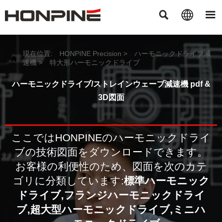



現在位置:
HONPINE Precision
>
ハーモニックドライブ減

速機
>
特大形ハーモニックドライブ
ハーモニックドライブ/ストレインウェーブ減速機 pdf &
3D図面
ここではHONPINEのハーモニックドライ
ブの技術図面をダウンロードできます。
お客様の利便性のため、図面を次のカテ
ゴリに分類しています:
標準ハーモニック
ドライブ,
フランジハーモニックドライ
ブ,
超大型ハーモニックドライブ,
ミニハ