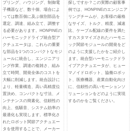
プリング、ハウジング、制御電
探しですか？この実際の顧客事
子機器など、数十個、場合によ
例では、HONPINEのエンジニア
っては数百個に及ぶ個別部品を
リングチームが、お客様の厳格
選定、調達、組み立て、調整す
なサイズ、トルク、精度、減速
る必要があります。HONPINEの
比、ケーブル配線の要件を満た
ハーモニックドライブ統合型ア
すカスタマイズされたハーモニ
クチュエータは、これらの重要
ック関節モジュールの開発をど
な部品を1つのコンパクトなモジ
のように支援したかをご紹介し
ュールに統合し、エンジニアリ
ます。統合型ハーモニックドラ
ング作業、調達の複雑さ、組み
イブアクチュエータが、ヒュー
立て時間、開発全体のコストを
マノイドロボット、協働ロボッ
大幅に削減します。統合設計に
ト、医療機器、産業自動化向け
より、軽量構造、高い高精度位
に、信頼性の高いモーションソ
置決め、コンパクトな寸法、メ
リューションをどのように実現
ンテナンスの簡素化、信頼性の
するのかをご覧ください。
向上、低騒音、システム効率の
最適化も実現します。標準化さ
れたロボット関節アクチュエー
タを使用することで、メーカー