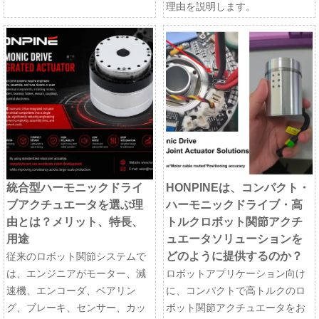
理由を説明します。
統合型ハーモニックドライ
HONPINEは、コンパクト・
ブアクチュエータを選ぶ理
ハーモニックドライブ・高
由とは？メリット、特長、
トルクロボット関節アクチ
用途
ュエータソリューションを
どのように提供するのか？
従来のロボット関節システムで
は、エンジニアがモーター、減
ロボットアプリケーション向け
速機、エンコーダ、ベアリン
に、コンパクトで高トルクのロ
グ、ブレーキ、センサー、カッ
ボット関節アクチュエータをお