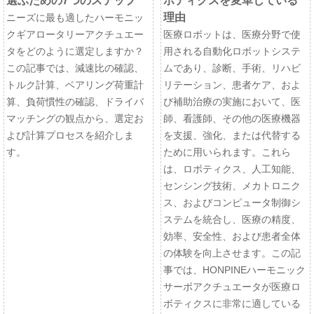
選ぶための7つのステップ
ボティクスを変革している
理由
ニーズに最も適したハーモニッ
クギアロータリーアクチュエー
医療ロボットは、医療分野で使
タをどのように選定しますか？
用される自動化ロボットシステ
この記事では、減速比の確認、
ムであり、診断、手術、リハビ
トルク計算、ベアリング荷重計
リテーション、患者ケア、およ
算、負荷慣性の確認、ドライバ
び補助治療の実施において、医
マッチングの観点から、選定お
師、看護師、その他の医療機器
よび計算プロセスを紹介しま
を支援、強化、または代替する
す。
ために用いられます。これら
は、ロボティクス、人工知能、
センシング技術、メカトロニク
ス、およびコンピュータ制御シ
ステムを統合し、医療の精度、
効率、安全性、および患者全体
の体験を向上させます。この記
事では、HONPINEハーモニック
サーボアクチュエータが医療ロ
ボティクスに非常に適している